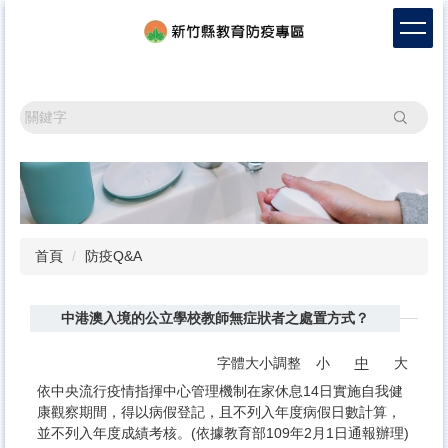
跳
到
主
要
內
搜尋
容
區
首頁
防疫Q&A
中港澳入境的公立學校教師無症狀者之處置方式？
字體大小調整
小
中
大
依中央流行疫情指揮中心管理機制在家休息14日實施自我健
康觀察期間，得以病假登記，且不列入年度病假日數計算，
並不列入年度成績考核。(依據教育部109年2月1日通報辦理)